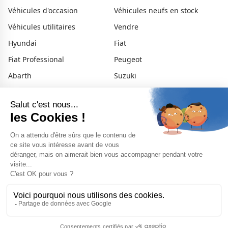
Véhicules d'occasion
Véhicules neufs en stock
Véhicules utilitaires
Vendre
Hyundai
Fiat
Fiat Professional
Peugeot
Abarth
Suzuki
Jeep
Alfa Romeo
Xpeng
Nos ateliers
Nos services
Nous contacter
Nos concessions
À propos
Actualités
Offre d'emploi
Suivez-nous